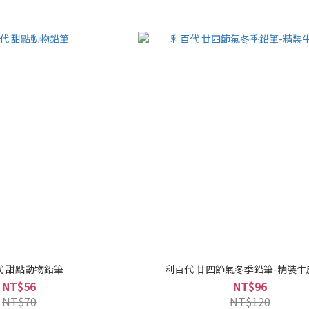
代 甜點動物鉛筆
利百代 廿四節氣冬季鉛筆-精裝牛
NT$56
NT$96
NT$70
NT$120