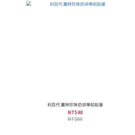
利百代 叢林珍珠奶茶學前鉛筆
NT$48
NT$60