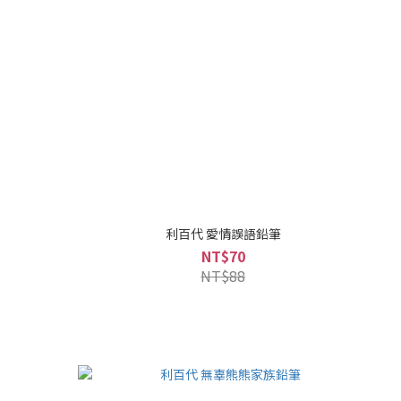
利百代 愛情誤語鉛筆
NT$70
NT$88