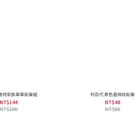
弗魯特家族車車鉛筆組
利百代 柔色直條紋鉛筆
NT$144
NT$48
NT$180
NT$60