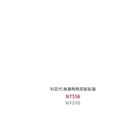
利百代 無辜熊熊家族鉛筆
NT$56
NT$70