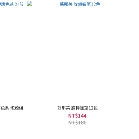
煙燻色系 泡殼組
慕那美 旋轉蠟筆12色
NT$144
NT$180