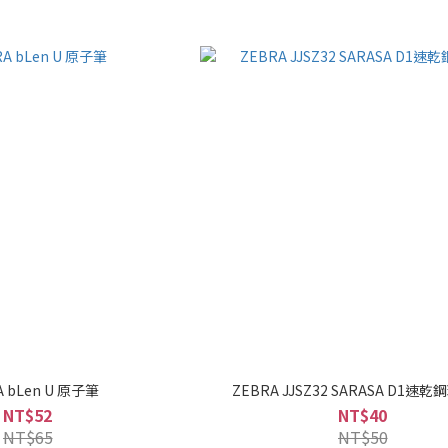
A bLen U 原子筆
ZEBRA JJSZ32 SARASA D1速乾
NT$52
NT$40
NT$65
NT$50