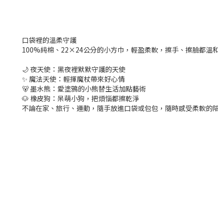
口袋裡的溫柔守護
100%純棉、22×24公分的小方巾，輕盈柔軟，擦手、擦臉都
🌙 夜天使：黑夜裡默默守護的天使
✨ 魔法天使：輕揮魔杖帶來好心情
🐻 墨水熊：愛塗鴉的小熊替生活加點藝術
🐶 橡皮狗：呆萌小狗，把煩惱都擦乾淨
不論在家、旅行、運動，隨手放進口袋或包包，隨時感受柔軟的