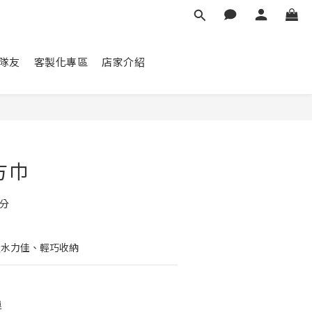
隊友
客製化專區
店家介紹
立即購買
方巾
公分
吸水力佳、輕巧收納
運