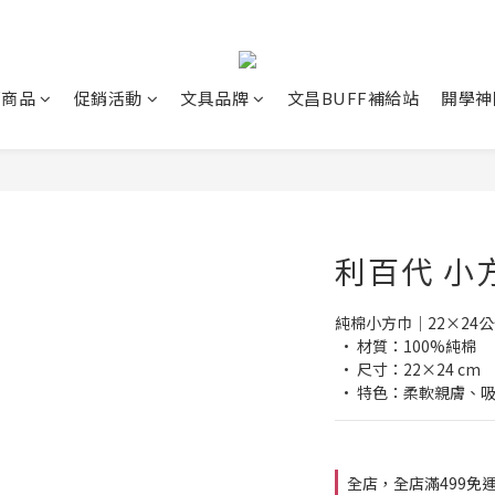
薦商品
促銷活動
文具品牌
文昌BUFF補給站
開學神
利百代 小
純棉小方巾｜22×24
 • 材質：100%純棉
 • 尺寸：22×24 cm
 • 特色：柔軟親膚、
全店，全店滿499免