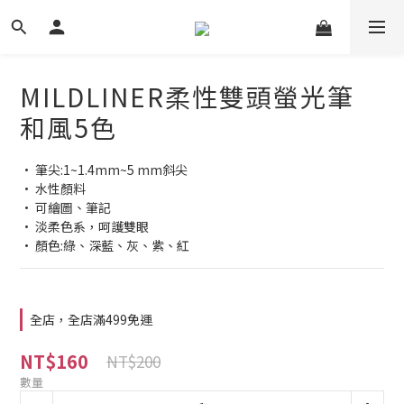
MILDLINER柔性雙頭螢光筆
和風5色
• 筆尖:1~1.4mm~5 mm斜尖
• 水性顏料
• 可繪圖、筆記
• 淡柔色系，呵護雙眼
• 顏色:綠、深藍、灰、紫、紅
全店，全店滿499免運
NT$160
NT$200
數量