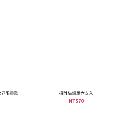
想世界限量款
招財貓鉛筆六支入
NT$70