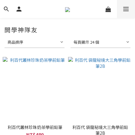
開學神隊友
商品排序
每頁顯示 24 個
利百代叢林珍珠奶茶學前鉛筆
利百代 袋龍秘境大三角學前鉛
筆2B
NT$480